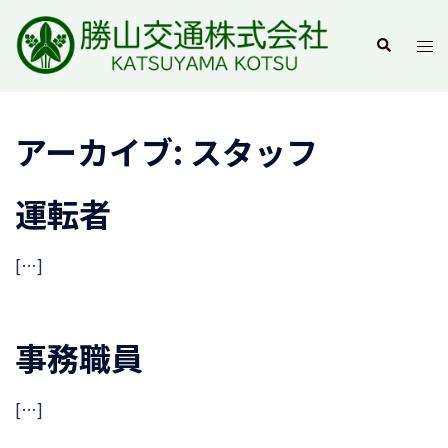
コ
ン
ト
検
索
テ
グ
ン
ル
ツ
メ
アーカイブ:
スタッフ
へ
ニ
ス
ュ
キ
ー
運転者
ッ
プ
[…]
事務職員
[…]